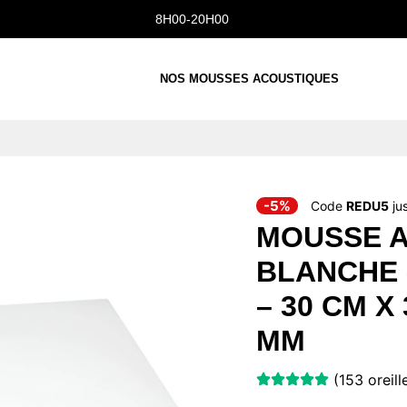
8H00-20H00
NOS MOUSSES ACOUSTIQUES
-5%
Code
REDU5
ju
MOUSSE 
BLANCHE 
– 30 CM X 
MM
(153 oreil