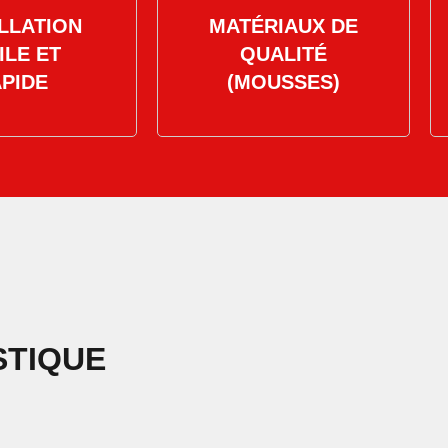
LLATION
MATÉRIAUX DE
ILE ET
QUALITÉ
PIDE
(MOUSSES)
STIQUE