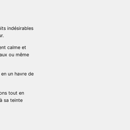
its indésirables
r.
ent calme et
ureaux ou même
e en un havre de
ons tout en
à sa teinte