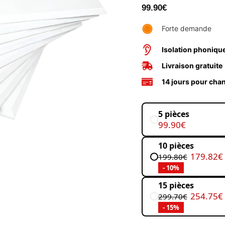
99.90
€
Forte demande
Isolation phonique
Livraison gratuite
14 jours pour chan
5 pièces
99.90€
10 pièces
179.82€
199.80€
- 10%
15 pièces
254.75€
299.70€
- 15%