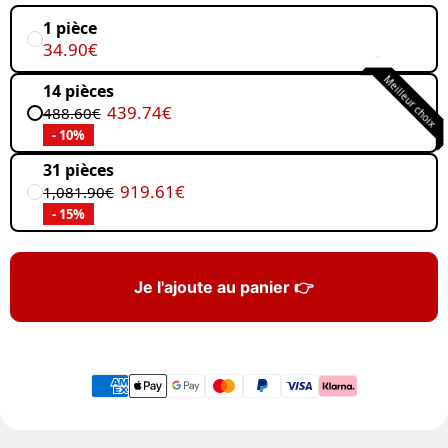
1 pièce
34.90€
Meilleur choix
14 pièces
439.74€
488.60€
- 10%
31 pièces
919.61€
1,081.90€
- 15%
Je l'ajoute au panier 👉