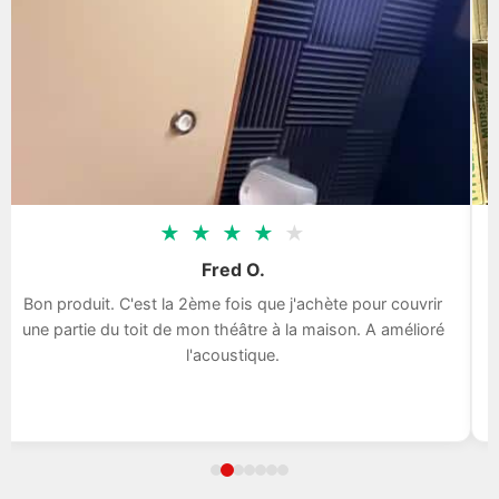
★
★
★
★
★
Fred O.
Bon produit. C'est la 2ème fois que j'achète pour couvrir
une partie du toit de mon théâtre à la maison. A amélioré
l'acoustique.