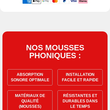
NOS MOUSSES
PHONIQUES :
ABSORPTION
INSTALLATION
SONORE OPTIMALE
FACILE ET RAPIDE
MATÉRIAUX DE
RÉSISTANTES ET
QUALITÉ
DURABLES DANS
(MOUSSES)
LE TEMPS