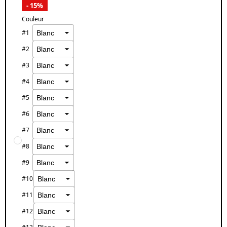
- 15%
Couleur
#1
#2
#3
#4
#5
#6
#7
#8
#9
#10
#11
#12