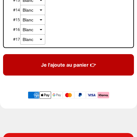
#13
#14
#15
#16
#17
Je l'ajoute au panier 👉