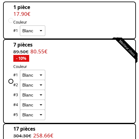
1 pièce
17.90€
Couleur
#1
Meilleur choix
7 pièces
80.55€
89.50€
- 10%
Couleur
#1
#2
#3
#4
#5
17 pièces
258.66€
304.30€